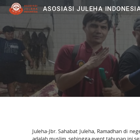
ASOSIASI JULEHA INDONESI
Sk
Juleha-Jbr. Sahabat Juleha, Ramadhan di nege
adalah muslim, sehingga event tahunan ini 