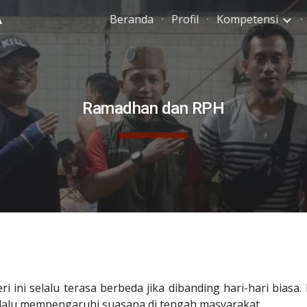
A
Beranda
Profil
Kompetensi
ip to main content
Skip to navigat
Ramadhan dan RPH
ri ini selalu terasa berbeda jika dibanding hari-hari biasa
selalu mempengaruhi suasana di tengah masyarakat.