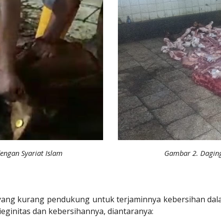
Gambar
2
.
Daging
dengan Syariat Islam
 yang kurang pendukung untuk terjaminnya kebersihan da
ieginitas dan kebersihannya, diantaranya: