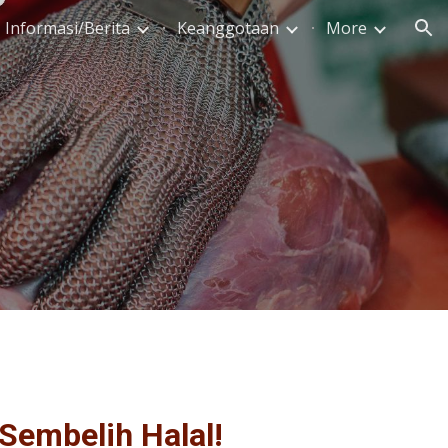
Informasi/Berita
Keanggotaan
More
ion
Sembelih Halal!