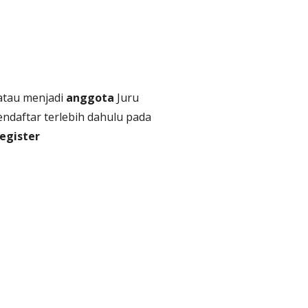
atau menjadi
anggota
Juru
endaftar terlebih dahulu pada
register